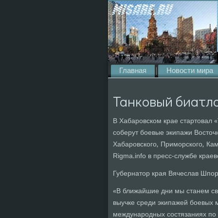
Главная
Новости мира
Танковый биатло
В Хабаровском крае стартовал «
соберут боевые экипажи Восточн
Хабаровского, Приморского, Ка
Rigma.info в пресс-службе краев
Губернатор края Вячеслав Шпор
«В ближайшие дни мы станем св
выучке среди экипажей боевых 
международных состязаниях по '