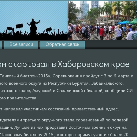
Все записи
Обратная связь
н стартовал в Хабаровском крае
Танковый биатлон-2015». Соревнования пройдут с 3 по 6 марта и
ого военного округа из Республики Бурятия, Забайкальского,
мчатского краев, Амурской и Сахалинской областей, сообщили СИ
ого правительства.
т направил участникам состязаний приветственный адрес.
идетелями третьего окружного этапа соревнований по полевой
машин. Лучшие из них представят Восточный военный округ на
Танковому биатлону-2015', в которых примут участие более 20