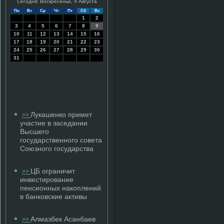
Сегодня: Воскресенье, 9 Августа
Пн
Вт
Ср
Чт
Пт
Сб
Вс
1
2
3
4
5
6
7
8
9
10
11
12
13
14
15
16
17
18
19
20
21
22
23
24
25
26
27
28
29
30
31
Лукашенко примет
>>
участие в заседании
Высшего
государственного совета
Союзного государства
ЦБ ограничит
>>
инвестирование
пенсионных накоплений
в банковские активы
Алмазбек Асанбаев
>>