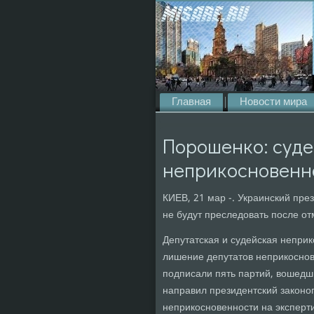
Главная
Новости мира
Порошенко: суде
неприкосновенно
КИЕВ, 21 мар -. Украинский пре
не будут преследовать после от
Депутатская и судейская неприк
лишение депутатов неприкоснов
подписали пять партий, вошедш
направил президентский законо
неприкосновенности на эксперти