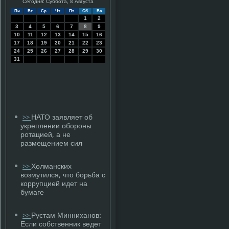
Сегодня: Суббота, 8 Августа
Пн
Вт
Ср
Чт
Пт
Сб
Вс
1
2
3
4
5
6
7
8
9
10
11
12
13
14
15
16
17
18
19
20
21
22
23
24
25
26
27
28
29
30
31
НАТО заявляет об
>>
укреплении обороны
ротацией, а не
размещением сил
Холманских
>>
возмутился, что борьба с
коррупцией идет на
бумаге
Рустам Минниханов:
>>
Если собственник ведет