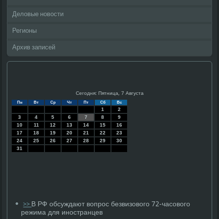
Деловые новости
Регионы
Архив записей
Сегодня: Пятница, 7 Августа
Пн
Вт
Ср
Чт
Пт
Сб
Вс
1
2
3
4
5
6
7
8
9
10
11
12
13
14
15
16
17
18
19
20
21
22
23
24
25
26
27
28
29
30
31
В РФ обсуждают вопрос безвизового 72-часового
>>
режима для иностранцев