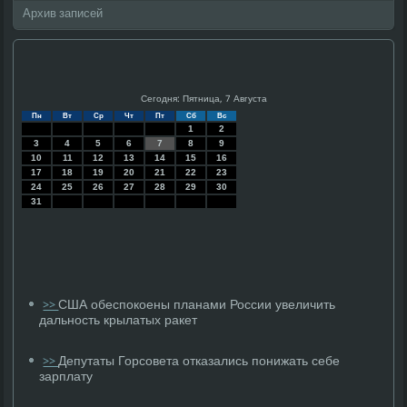
Архив записей
Сегодня: Пятница, 7 Августа
Пн
Вт
Ср
Чт
Пт
Сб
Вс
1
2
3
4
5
6
7
8
9
10
11
12
13
14
15
16
17
18
19
20
21
22
23
24
25
26
27
28
29
30
31
США обеспокоены планами России увеличить
>>
дальность крылатых ракет
Депутаты Горсовета отказались понижать себе
>>
зарплату