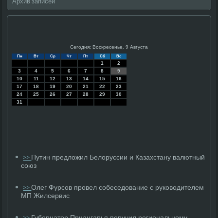
Архив записей
Сегодня: Воскресенье, 9 Августа
Пн
Вт
Ср
Чт
Пт
Сб
Вс
1
2
3
4
5
6
7
8
9
10
11
12
13
14
15
16
17
18
19
20
21
22
23
24
25
26
27
28
29
30
31
Путин предложил Белоруссии и Казахстану валютный
>>
союз
Олег Фурсов провел собеседование с руководителем
>>
МП Жилсервис