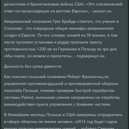
десантники и бронетанковые войска США. «Это союзнический
ответ на происходящее на востоке Европы», - указал он.
Американский полковник Грег Брайди отметил, что учения в
Сохачеве - это очередные общие маневры американских
солдат в Европе. По его словам, конвой из 30 машин, в том
числе пусковая установка и радар проехали трассу
протяженностью 1200 км из Германии в Польшу за три дня.
«Мы ехали, но можем и прилететь», - подчеркнул он.
Дальность без срока давности
Как пояснил польский полковник Роберт Фромхольц из
управления противовоздушной и противоракетной обороны
генштаба Польши, помимо проверки быстрой переброски
системы Patriot, нынешние учения направлены на отработку
взаимодействия пункта управления с боевыми частями.
В ближайшие месяцы Польша и США намерены сотрудничать
в сфере обороны не менее активно. «2015 год будет годом
многих польско-американских учений, - добавил Семоняк. -