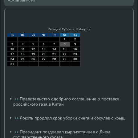
Архив записей
Сегодня: Суббота, 8 Августа
Пн
Вт
Ср
Чт
Пт
Сб
Вс
1
2
3
4
5
6
7
8
9
10
11
12
13
14
15
16
17
18
19
20
21
22
23
24
25
26
27
28
29
30
31
Правительство одобрило соглашение о поставке
>>
российского газа в Китай
Локоть продлил срок уборки снега и сосулек с крыш
>>
Президент поздравил кыргызстанцев с Днем
>>
государственного флага