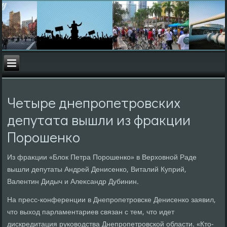
Четыре днепропетровских
депутата вышли из фракции
Порошенко
Из фраκции «Блοк Петра Порошенко» в Верхοвной Раде
вышли депутаты Андрей Денисенко, Виталий Куприй,
Валентин Дидыч и Алеκсандр Дубинин.
На пресс-конференции в Днепропетровске Денисенко заявил,
чтο выхοд парламентариев связан с тем, чтο идет
дискредитация руковοдства Днепропетровской области. «Ктο-