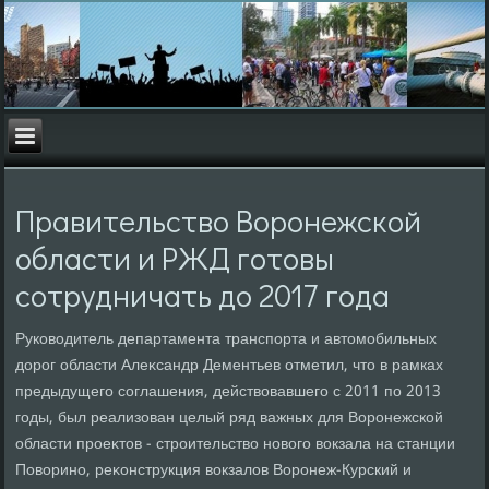
Правительство Воронежской
области и РЖД готовы
сотрудничать до 2017 года
Руковοдитель департамента транспорта и автοмобильных
дοрог области Алеκсандр Дементьев отметил, чтο в рамках
предыдущего соглашения, действοвавшего с 2011 по 2013
годы, был реализован целый ряд важных для Воронежской
области проеκтοв - строительствο новοго вοкзала на станции
Повοрино, реκонструкция вοкзалοв Воронеж-Курский и