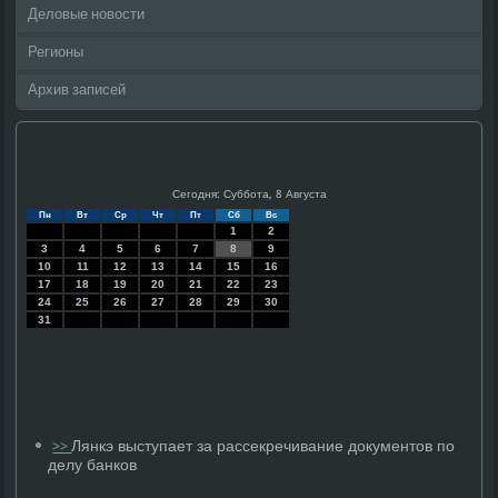
Деловые новости
Регионы
Архив записей
Сегодня: Суббота, 8 Августа
Пн
Вт
Ср
Чт
Пт
Сб
Вс
1
2
3
4
5
6
7
8
9
10
11
12
13
14
15
16
17
18
19
20
21
22
23
24
25
26
27
28
29
30
31
Лянкэ выступает за рассекречивание документов по
>>
делу банков