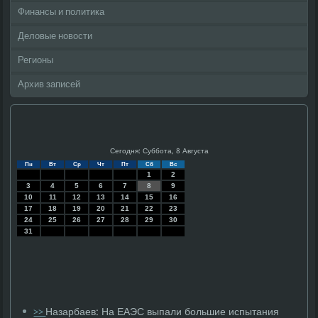
Финансы и политика
Деловые новости
Регионы
Архив записей
Сегодня: Суббота, 8 Августа
Пн
Вт
Ср
Чт
Пт
Сб
Вс
1
2
3
4
5
6
7
8
9
10
11
12
13
14
15
16
17
18
19
20
21
22
23
24
25
26
27
28
29
30
31
Назарбаев: На ЕАЭС выпали большие испытания
>>