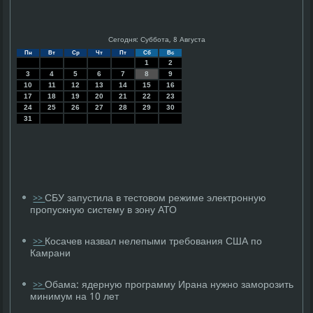
Сегодня: Суббота, 8 Августа
Пн
Вт
Ср
Чт
Пт
Сб
Вс
1
2
3
4
5
6
7
8
9
10
11
12
13
14
15
16
17
18
19
20
21
22
23
24
25
26
27
28
29
30
31
СБУ запустила в тестовом режиме электронную
>>
пропускную систему в зону АТО
Косачев назвал нелепыми требования США по
>>
Камрани
Обама: ядерную программу Ирана нужно заморозить
>>
минимум на 10 лет